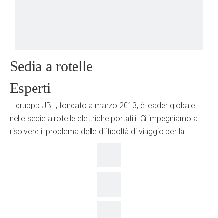
Sedia a rotelle
Esperti
Il gruppo JBH, fondato a marzo 2013, è leader globale
nelle sedie a rotelle elettriche portatili. Ci impegniamo a
risolvere il problema delle difficoltà di viaggio per la
popolazione dell'invecchiamento globale e le persone a
mobilità limitata. La società si concentra sullo sviluppo e
sulla produzione di sedie a rotelle elettriche intelligenti
portatili, scooter di piegatura elettrica portatile, sedie a
rotelle sportive, letti ospedalieri intelligenti e vari aiuti alla
mobilità.