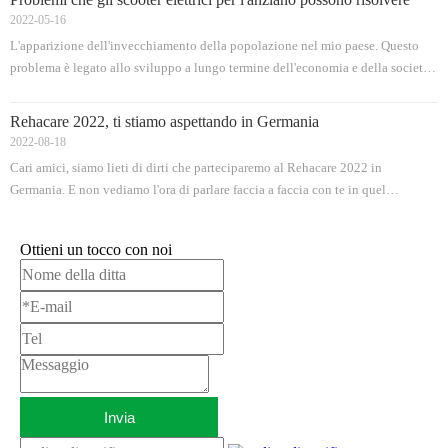
media erano presenti a fol
2022-05-16
L'apparizione dell'invecchiamento della popolazione nel mio paese. Questo
problema è legato allo sviluppo a lungo termine dell'economia e della società
del mio paese in futuro. È necessario condurre un'analisi approfondita
dell'attuale tendenza dell'invecchiamento della popolazione nel mio paese e
Rehacare 2022, ti stiamo aspettando in Germania
del suo possibile impatto, per regolare le politiche e le misure corrispondenti
2022-08-18
nella risposta al tempo. Di fronte alla crescente popolazione anziana nel mio
Cari amici, siamo lieti di dirti che parteciparemo al Rehacare 2022 in
paese, come garantire la vita normale e le esigenze quotidiane degli anziani
Germania. E non vediamo l'ora di parlare faccia a faccia con te in quel
sono diventati una questione molto preoccupata. Tra questi, la domanda di
momento. Nome azienda: Anhui JBH Medical Apparatus Co.,Ltd Il nostro
viaggio è una parte importante delle sue numerose esigenze e del problema più
stand: Stand B29 Hall 5 -Belcome per contattarci, grazie!
urgente che deve essere migliorato. A causa delle differenze nell'ambiente
Ottieni un tocco con noi
circostante e dei limiti delle proprie condizioni psicologiche e fisiologiche, gli
anziani hanno alcune differenze nelle esigenze di viaggio da altri gruppi. Le
aziende stanno sviluppando uno scooter elettrico per l'anziano per risolvere
questo problema. Anche gli scopi di viaggio e le modalità di viaggio degli
anziani delle diverse fasce di età
Invia