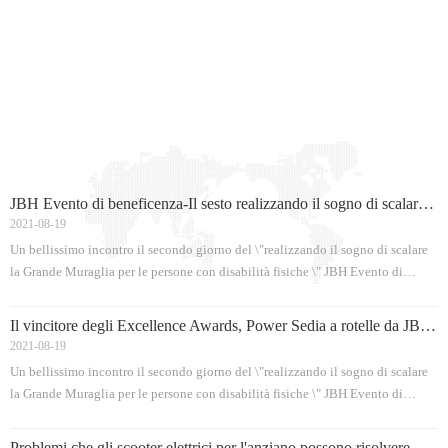
JBH Evento di beneficenza-Il sesto realizzando il sogno di scalare la Grande Muraglia per le persone con disabilità fisiche
2021-08-19
Un bellissimo incontro il secondo giorno del \"realizzando il sogno di scalare
la Grande Muraglia per le persone con disabilità fisiche \" JBH Evento di
beneficenza. Il numero di amici disabili e squadre di volontariato ha superato
le 200 persone. L'evento è stato così grande e influente che tutti i principali
Il vincitore degli Excellence Awards, Power Sedia a rotelle da JBH sedia a rotelle
media erano presenti a fol
2021-08-19
Un bellissimo incontro il secondo giorno del \"realizzando il sogno di scalare
la Grande Muraglia per le persone con disabilità fisiche \" JBH Evento di
beneficenza. Il numero di amici disabili e squadre di volontariato ha superato
le 200 persone. L'evento è stato così grande e influente che tutti i principali
Problemi che gli scooter elettrici per l'anziano possono risolvere