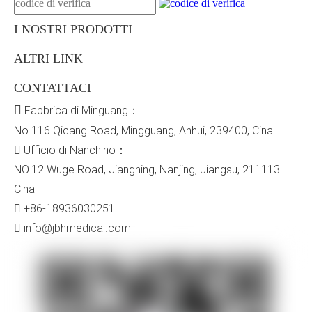
I NOSTRI PRODOTTI
ALTRI LINK
CONTATTACI

Fabbrica di Minguang：
No.116 Qicang Road, Mingguang, Anhui, 239400, Cina

Ufficio di Nanchino：
NO.12 Wuge Road, Jiangning, Nanjing, Jiangsu, 211113
Cina

+86-18936030251

info@jbhmedical.com