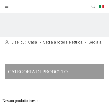
Tu sei qui:
Casa
»
Sedia a rotelle elettrica
»
Sedia a
rotelle che assorbente gli urti
CATEGORIA DI PRODOTTO
Nessun prodotto trovato