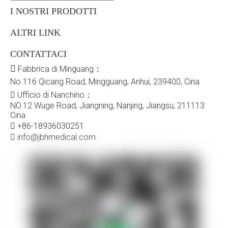
I NOSTRI PRODOTTI
ALTRI LINK
CONTATTACI

Fabbrica di Minguang：
No.116 Qicang Road, Mingguang, Anhui, 239400, Cina

Ufficio di Nanchino：
NO.12 Wuge Road, Jiangning, Nanjing, Jiangsu, 211113
Cina

+86-18936030251

info@jbhmedical.com