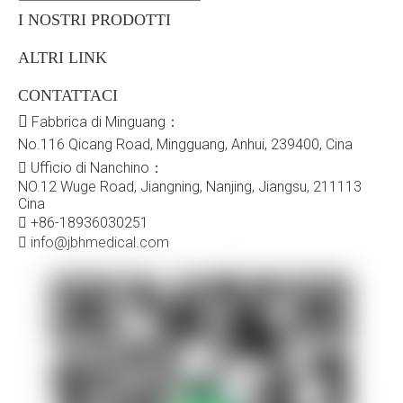
I NOSTRI PRODOTTI
ALTRI LINK
CONTATTACI

Fabbrica di Minguang：
No.116 Qicang Road, Mingguang, Anhui, 239400, Cina

Ufficio di Nanchino：
NO.12 Wuge Road, Jiangning, Nanjing, Jiangsu, 211113
Cina

+86-18936030251

info@jbhmedical.com