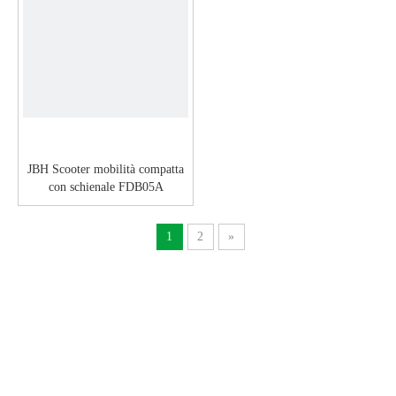
JBH Scooter mobilità compatta
con schienale FDB05A
1
2
»