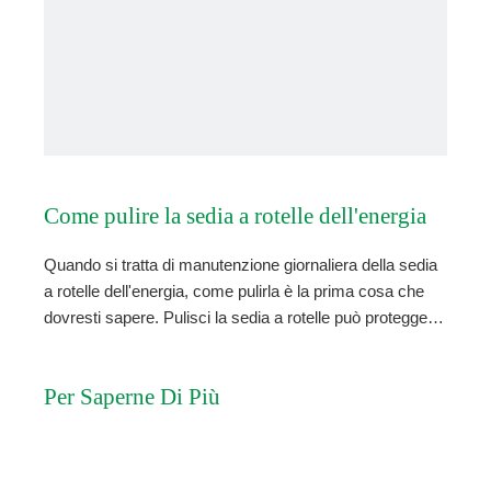
Come pulire la sedia a rotelle dell'energia
Quando si tratta di manutenzione giornaliera della sedia
in modo appropriato？
a rotelle dell'energia, come pulirla è la prima cosa che
dovresti sapere. Pulisci la sedia a rotelle può proteggere
le parti di metallo e di legno dalla ruggine e in marcia e
fermare i danni causati da scansionatura dello sporco
Per Saperne Di Più
contro le parti in movimento. Inoltre, una sedia a rotelle
pulita sembrerà di più