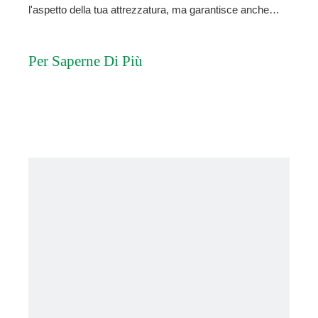
l'aspetto della tua attrezzatura, ma garantisce anche
prestazioni e longevità ottimali.In questo articolo ti
forniremo una guida dettagliata passo dopo passo su
Per Saperne Di Più
come pulire in modo efficace il tuo e