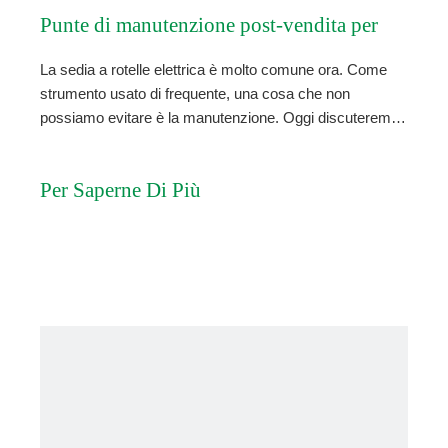
Punte di manutenzione post-vendita per
La sedia a rotelle elettrica è molto comune ora. Come
sedia a rotelle elettriche
strumento usato di frequente, una cosa che non
possiamo evitare è la manutenzione. Oggi discuteremo
della manutenzione post-vendita della sedia a rotelle
elettrica. I metodi di manutenzione post-vendita comuni
Per Saperne Di Più
includono: 1. Il venditore ti invia la parte e la assembla b