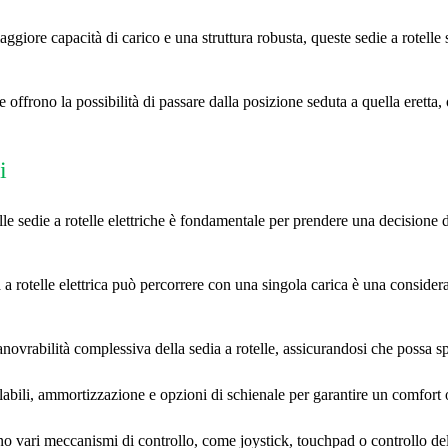
giore capacità di carico e una struttura robusta, queste sedie a rotell
e offrono la possibilità di passare dalla posizione seduta a quella eretta
i
lle sedie a rotelle elettriche è fondamentale per prendere una decisione 
a rotelle elettrica può percorrere con una singola carica è una conside
novrabilità complessiva della sedia a rotelle, assicurandosi che possa spos
abili, ammortizzazione e opzioni di schienale per garantire un comfort o
ono vari meccanismi di controllo, come joystick, touchpad o controllo dell