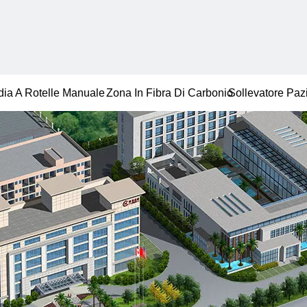
dia A Rotelle Manuale
Zona In Fibra Di Carbonio
Sollevatore Paz